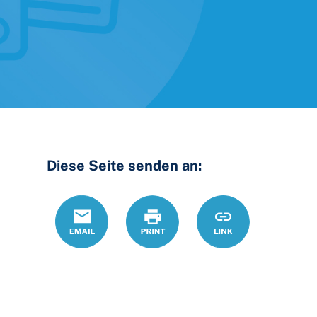
Diese Seite senden an:
Email
Print
https://www.ohio
Link