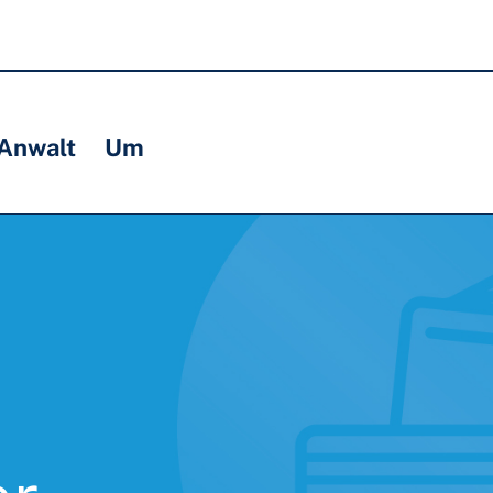
 Anwalt
Um