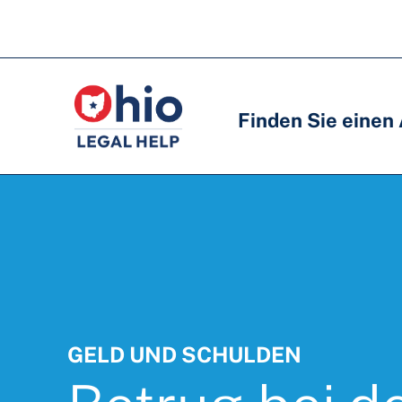
Skip
to
Hauptnavigation
Hauptnavigation
main
content
Finden Sie einen
GELD UND SCHULDEN