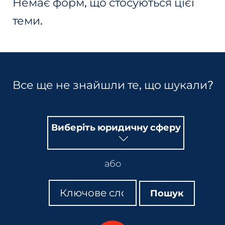
Немає форм, що стосуються цієї
теми.
Все ще не знайшли те, що шукали?
Виберіть юридичну сферу
або
Пошук
Пошук
Пошук