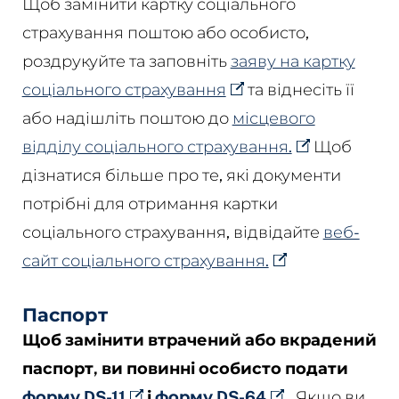
Щоб замінити картку соціального
страхування поштою або особисто,
роздрукуйте та заповніть
заяву на картку
соціального страхування
та віднесіть її
або надішліть поштою до
місцевого
відділу соціального страхування.
Щоб
дізнатися більше про те, які документи
потрібні для отримання картки
соціального страхування, відвідайте
веб-
сайт соціального страхування.
Паспорт
Щоб замінити втрачений або вкрадений
паспорт, ви повинні особисто подати
форму DS-11
і
форму DS-64
.
Якщо ви