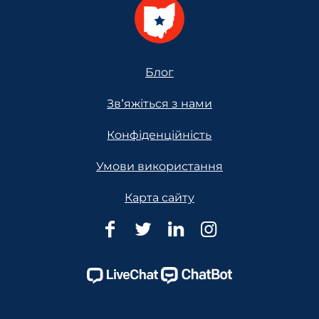
Footer
Блог
Зв'яжіться з нами
Конфіденційність
Умови використання
Карта сайту
Юридична
Юридична
Юридична
Юридична
допомога
допомога
допомога
допомога
Огайо
Огайо
Огайо
Огайо
Facebook
Twitter
Linkedin
Instagram