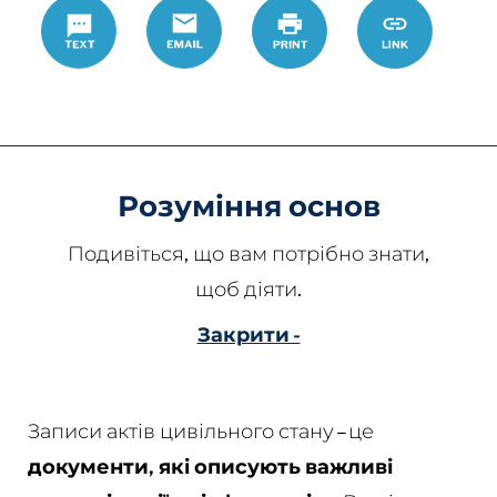
Text
Email
Роздрукувати
https://www.
Link
records
Розуміння основ
Подивіться, що вам потрібно знати,
щоб діяти.
Закрити -
Записи актів цивільного стану – це
документи, які описують важливі