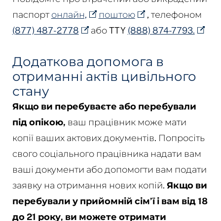
паспорт
онлайн,
поштою
, телефоном
(877) 487-2778
або TTY
(888) 874-7793.
Додаткова допомога в
отриманні актів цивільного
стану
Якщо ви перебуваєте або перебували
під опікою,
ваш працівник може мати
копії ваших актових документів. Попросіть
свого соціального працівника надати вам
ваші документи або допомогти вам подати
заявку на отримання нових копій.
Якщо ви
перебували у прийомній сім’ї і вам від 18
до 21 року, ви можете отримати