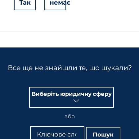
Так
немає
Hidden
Fields
Все ще не знайшли те, що шукали?
Виберіть юридичну сферу
або
Пошук
Пошук
Пошук