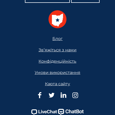
Footer
Блог
Зв'яжіться з нами
Конфіденційність
Умови використання
Карта сайту
Юридична
Юридична
Юридична
Юридична
допомога
допомога
допомога
допомога
Огайо
Огайо
Огайо
Огайо