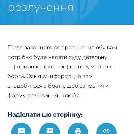
розлучення
Після законного розірвання шлюбу вам
потрібно буде надати суду детальну
інформацію про свої фінанси, майно та
борги. Ось яку інформацію вам
знадобиться зібрати, щоб заповнити
форму розірвання шлюбу.
Надіслати цю сторінку:
Text
Email
Роздрукувати
https://www.
Link