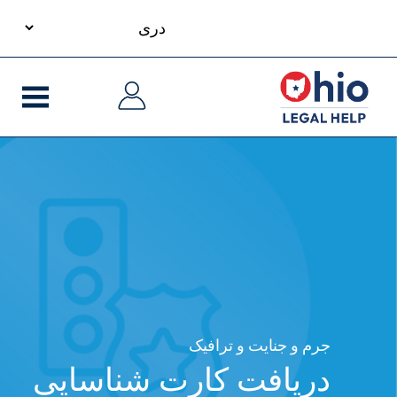
your
S
language
ایدنۀ
ایدنۀ
m
لی
لی
cont
جرم و جنایت و ترافیک
دریافت کارت شناسایی