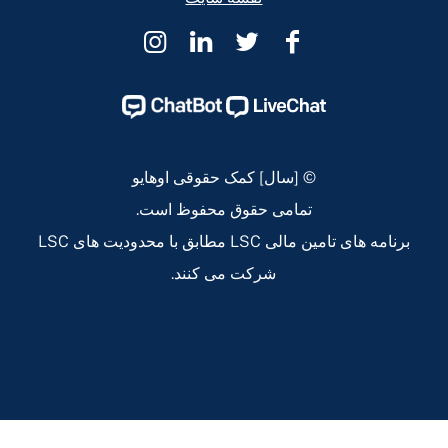
کمک
کمک
کمک
کمک
حقوقی
حقوقی
حقوقی
حقوقی
اوهایو
اوهایو
اوهایو
اوهایو
Instagram
Linkedin
Twitter
Facebook
Page
Page
Page
Page
© [سال] کمک حقوقی اوهایو
تمامی حقوق محفوظ است.
برنامه های تامین مالی LSC مطابق با محدودیت های LSC
شرکت می کنند.