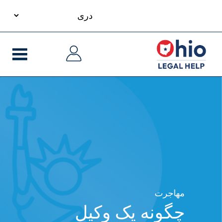
your
S
language
ایدنۀ
ایدنۀ
m
لی
لی
cont
مهاجرت
چگونه یک وکیل