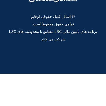
اوهایو
اوهایو
اوهایو
اوهایو
Instagram
Linkedin
Twitter
Facebook
Page
Page
Page
Page
© [سال] کمک حقوقی اوهایو
تمامی حقوق محفوظ است.
برنامه های تامین مالی LSC مطابق با محدودیت های LSC
شرکت می کنند.