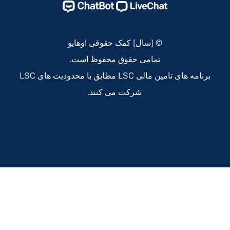
اوهایو
اوهایو
اوهایو
اوهایو
Instagram
Linkedin
Twitter
Facebook
Page
Page
Page
Page
© [سال] کمک حقوقی اوهایو
تمامی حقوق محفوظ است.
برنامه های تامین مالی LSC مطابق با محدودیت های LSC
شرکت می کنند.