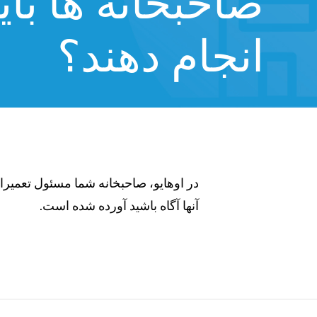
صاحبخانه ها بای
انجام دهند؟
در اوهایو، صاحبخانه شما مسئول تعمیرات
آنها آگاه باشید آورده شده است.
A/%D8%AA%D8%B9%D9%85%DB%8C%D8%B1%
%D8%B5%D8%A7%D8%AD%D8%A8%D
%D8%A8%D8%A7%D
%D8%A8%D8%B3%D8%A7%D8%B2%