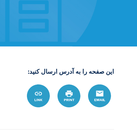
این صفحه را به آدرس ارسال کنید:
Email
چاپ
Link
D8%A7%D8%AA-
8%A7%D9%86-
B%8C%D8%AF-
D9%86%D8%AF