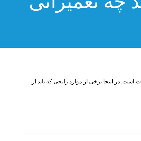
د چه تعمیراتی
 است. در اینجا برخی از موارد رایجی که باید از
8%AC%D8%B2%D8%A6%DB%8C%D8%A7%D8%A