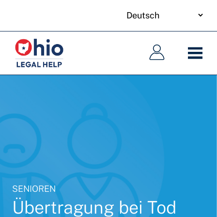
your
Skip
language
to
Hauptnavigation
Hauptnavigation
main
content
SENIOREN
Übertragung bei Tod