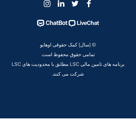
کمک
کمک
کمک
کمک
حقوقی
حقوقی
حقوقی
حقوقی
اوهایو
اوهایو
اوهایو
اوهایو
Instagram
Linkedin
Twitter
Facebook
Page
Page
Page
Page
© [سال] کمک حقوقی اوهایو
تمامی حقوق محفوظ است.
برنامه های تامین مالی LSC مطابق با محدودیت های LSC
شرکت می کنند.