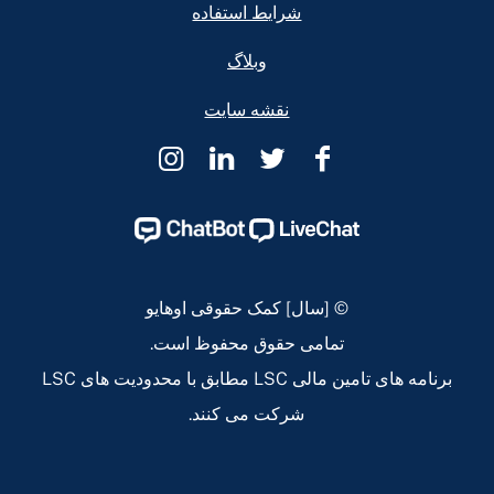
شرایط استفاده
وبلاگ
نقشه سایت
کمک
کمک
کمک
کمک
حقوقی
حقوقی
حقوقی
حقوقی
اوهایو
اوهایو
اوهایو
اوهایو
Instagram
Linkedin
Twitter
Facebook
Page
Page
Page
Page
© [سال] کمک حقوقی اوهایو
تمامی حقوق محفوظ است.
برنامه های تامین مالی LSC مطابق با محدودیت های LSC
شرکت می کنند.