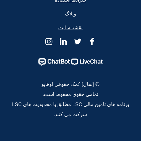
وبلاگ
نقشه سایت
کمک
کمک
کمک
کمک
حقوقی
حقوقی
حقوقی
حقوقی
اوهایو
اوهایو
اوهایو
اوهایو
Instagram
Linkedin
Twitter
Facebook
Page
Page
Page
Page
© [سال] کمک حقوقی اوهایو
تمامی حقوق محفوظ است.
برنامه های تامین مالی LSC مطابق با محدودیت های LSC
شرکت می کنند.