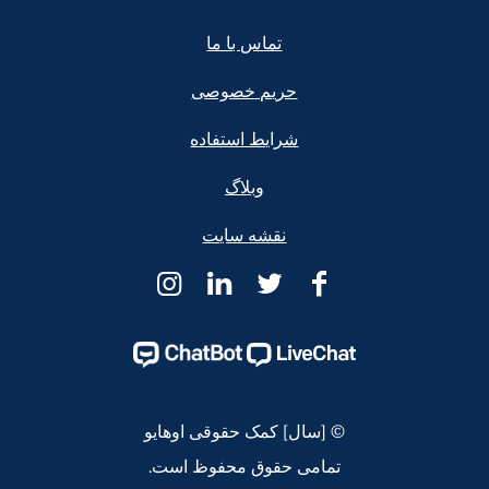
Foote
تماس با ما
حریم خصوصی
شرایط استفاده
وبلاگ
نقشه سایت
کمک
کمک
کمک
کمک
حقوقی
حقوقی
حقوقی
حقوقی
اوهایو
اوهایو
اوهایو
اوهایو
Instagram
Linkedin
Twitter
Facebook
Page
Page
Page
Page
© [سال] کمک حقوقی اوهایو
تمامی حقوق محفوظ است.