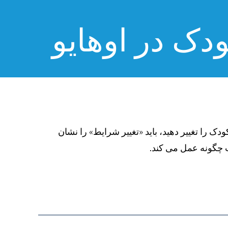
دک در اوهایو
ک را تغییر دهید، باید «تغییر شرایط» را نشان
 چگونه عمل می کند.
legalhelp.org/prs/%D9%85%D9%88%D8%