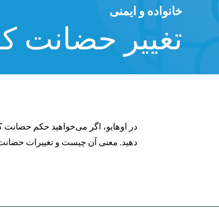
خانواده و ایمنی
تغییر حضانت کو
در اوهایو، اگر می‌خواهید حکم حضانت کود
دهید. معنی آن چیست و تغییرات حضانت
B6%D9%88%D8%B9/%D8%AA%D8%BA%DB%8C
%D8%AD%D8%B6%D8%A7%