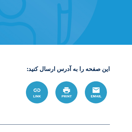
این صفحه را به آدرس ارسال کنید:
Email
چاپ
Link
%DB%8C%D8%B1-
D9%86%D8%AA