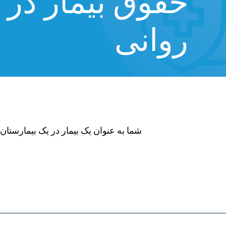
حقوق بیمار در 
روانی
شما به عنوان یک بیمار در یک بیمارستان 
8C%D9%85%D8%A7%D8%B1%D8%B3%D8%AA%
%D8%B1%D9%88%
%D8%AD%D9%82%D
%D8%A8%DB%8C%D9%85%