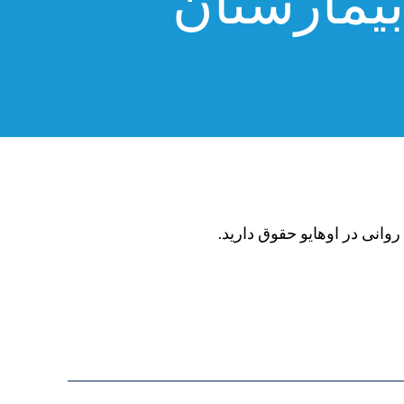
بیمارستان
روانی در اوهایو حقوق دارید.
9%88%D8%B6%D9%88%D8%B9/%D8%A8%DB%