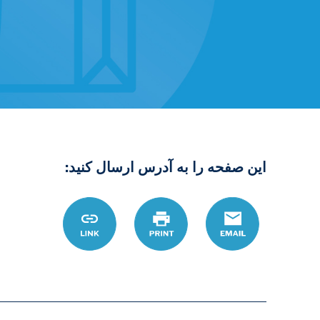
این صفحه را به آدرس ارسال کنید:
Email
چاپ
Link
D8%A7%D9%86-
D8%A7%D9%86-
9%88%D9%82-
D8%A7%D8%B1