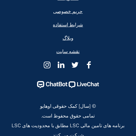
حریم خصوصی
شرایط استفاده
وبلاگ
نقشه سایت
کمک
کمک
کمک
کمک
حقوقی
حقوقی
حقوقی
حقوقی
اوهایو
اوهایو
اوهایو
اوهایو
Instagram
Linkedin
Twitter
Facebook
Page
Page
Page
Page
© [سال] کمک حقوقی اوهایو
تمامی حقوق محفوظ است.
برنامه های تامین مالی LSC مطابق با محدودیت های LSC
شرکت می کنند.