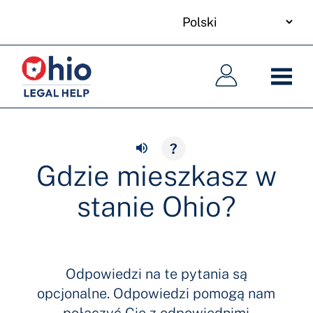
your
Skip
language
to
Główna
Główna
main
nawigacja
nawigacja
content
?
Gdzie mieszkasz w
stanie Ohio?
Odpowiedzi na te pytania są
opcjonalne. Odpowiedzi pomogą nam